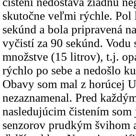
čistení nedostáva žiadnu neg
skutočne veľmi rýchle. Pol 
sekúnd a bola pripravená na
vyčistí za 90 sekúnd. Vodu 
množstve (15 litrov), t.j. 
rýchlo po sebe a nedošlo k
Obavy som mal z horúcej UV
nezaznamenal. Pred každým
nasledujúcim čistením som
senzorov prudkým švihom a 