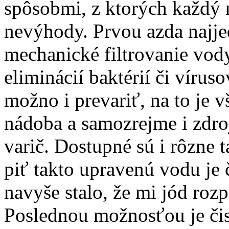
spôsobmi, z ktorých každý 
nevýhody. Prvou azda najj
mechanické filtrovanie vod
eliminácií baktérií či víru
možno i prevariť, na to je 
nádoba a samozrejme i zdroj
varič. Dostupné sú i rôzne t
piť takto upravenú vodu je
navyše stalo, že mi jód roz
Poslednou možnosťou je či