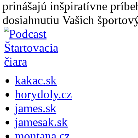
prinášajú inšpiratívne príb
dosiahnutiu Vašich športový
kakac.sk
horydoly.cz
james.sk
jamesak.sk
montana.cz