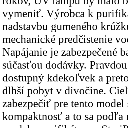
rokov, UV lampu by malo 
vymeniť. Výrobca k purifi
nadstavbu gumeného krúžku 
mechanické predčistenie vo
Napájanie je zabezpečené b
súčasťou dodávky. Pravdou je
dostupný kdekoľvek a preto 
dlhší pobyt v divočine. Ci
zabezpečiť pre tento mode
kompaktnosť a to sa podľa 