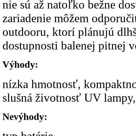
nie sú až natoľko bežne do
zariadenie môžem odporuči
outdooru, ktorí plánujú dlh
dostupnosti balenej pitnej 
Výhody:
nízka hmotnosť, kompaktnos
slušná životnosť UV lampy,
Nevýhody:
typ batérie