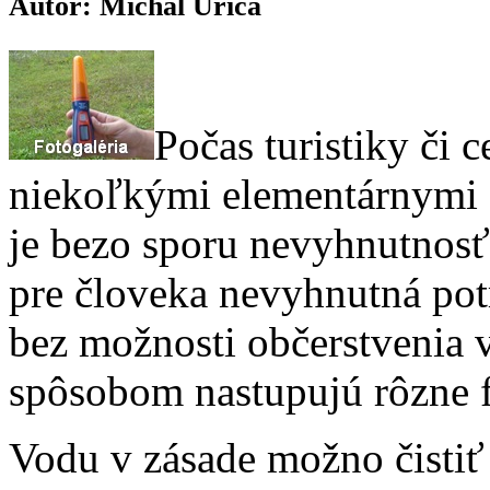
Autor: Michal Uriča
Počas turistiky či c
niekoľkými elementárnymi s
je bezo sporu nevyhnutnosť
pre človeka nevyhnutná pot
bez možnosti občerstvenia v
spôsobom nastupujú rôzne f
Vodu v zásade možno čisti