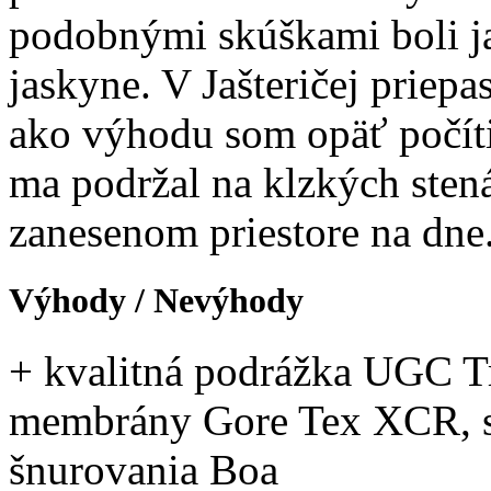
podobnými skúškami boli ja
jaskyne. V Jašteričej priepas
ako výhodu som opäť počíti
ma podržal na klzkých stená
zanesenom priestore na dne
Výhody / Nevýhody
+ kvalitná podrážka UGC Tr
membrány Gore Tex XCR, s
šnurovania Boa