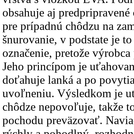
obsahuje aj predpripravené 
pre prípadnú chôdzu na zam
šnurovanie, v podstate je to
označenie, pretože výrobca
Jeho princípom je uťahovan
doťahuje lanká a po povyti
uvoľneniu. Výsledkom je ut
chôdze nepovoľuje, takže to
pochodu preväzovať. Naviac
rýchly a pohodlný, rozhodn