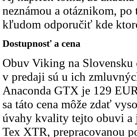
neznámou a otáznikom, po te
kľudom odporučiť kde ktoré
Dostupnosť a cena
Obuv Viking na Slovensku 
v predaji sú u ich zmluvný
Anaconda GTX je 129 EUR 
sa táto cena môže zdať vys
úvahy kvality tejto obuvi 
Tex XTR, prepracovanou po