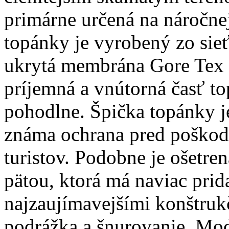
primárne určená na náročne
topánky je vyrobený zo sieť
ukrytá membrána Gore Tex 
príjemná a vnútorná časť t
pohodlne. Špička topánky j
známa ochrana pred poškod
turistov. Podobne je ošetre
pätou, ktorá má naviac prid
najzaujímavejšími konštru
podrážka a šnurovanie. Mo