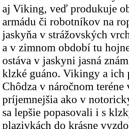
aj Viking, veď produkuje o
armádu či robotníkov na ro
jaskyňa v strážovských vrc
a v zimnom období tu hojne
ostáva v jaskyni jasná znám
klzké guáno. Vikingy a ich 
Chôdza v náročnom teréne v
príjemnejšia ako v notoric
sa lepšie popasovali i s klz
plazivkách do krásne vyzdo