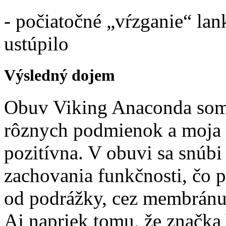
- počiatočné „vŕzganie“ la
ustúpilo
Výsledný dojem
Obuv Viking Anaconda som
rôznych podmienok a moja 
pozitívna. V obuvi sa snúbi
zachovania funkčnosti, čo p
od podrážky, cez membránu
Aj napriek tomu, že značka