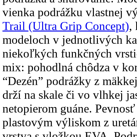
vienka podrážku vlastnej 
Trail (Ultra Grip Concept)
,
modeloch v jednotlivých kat
niekoľkých funkčných vrsti
mix: pohodlná chôdza v ko
“Dezén” podrážky z mäkkej 
drží na skale či vo vlhkej j
netopierom guáne. Pevnosť
plastovým výliskom z uretán
vrstva s vložkou EVA. Pod