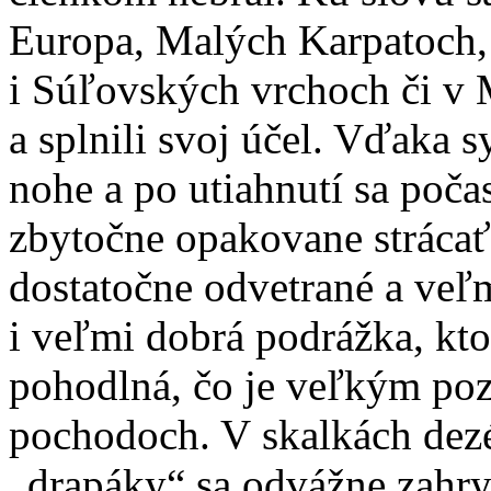
Europa, Malých Karpatoch, 
i Súľovských vrchoch či v M
a splnili svoj účel. Vďaka 
nohe a po utiahnutí sa poča
zbytočne opakovane strácať
dostatočne odvetrané a veľm
i veľmi dobrá podrážka, kto
pohodlná, čo je veľkým poz
pochodoch. V skalkách dezé
„drapáky“ sa odvážne zahry