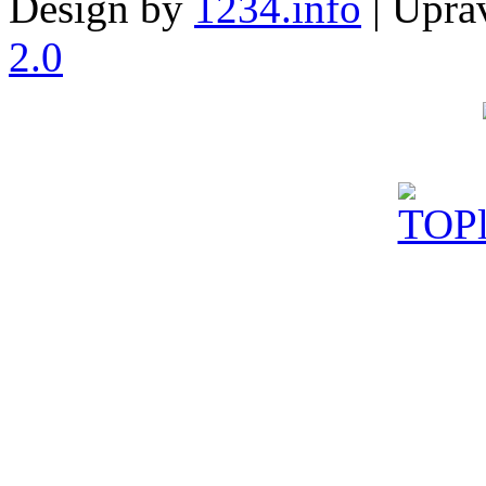
Design by
1234.info
| Uprav
2.0