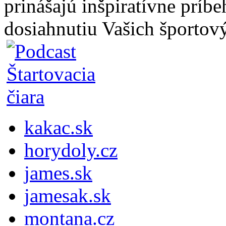
prinášajú inšpiratívne príb
dosiahnutiu Vašich športový
kakac.sk
horydoly.cz
james.sk
jamesak.sk
montana.cz