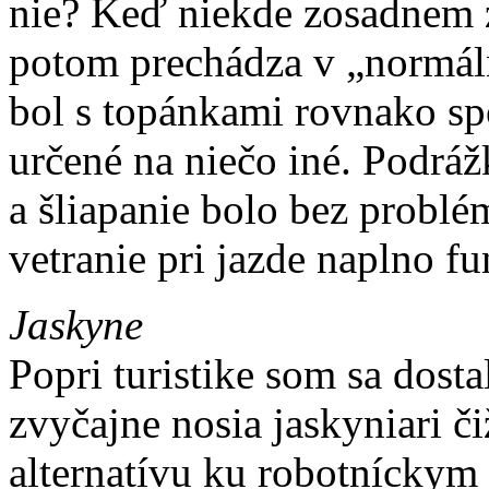
nie? Keď niekde zosadnem z 
potom prechádza v „normál
bol s topánkami rovnako sp
určené na niečo iné. Podrá
a šliapanie bolo bez problé
vetranie pri jazde naplno f
Jaskyne
Popri turistike som sa dosta
zvyčajne nosia jaskyniari č
alternatívu ku robotníckym