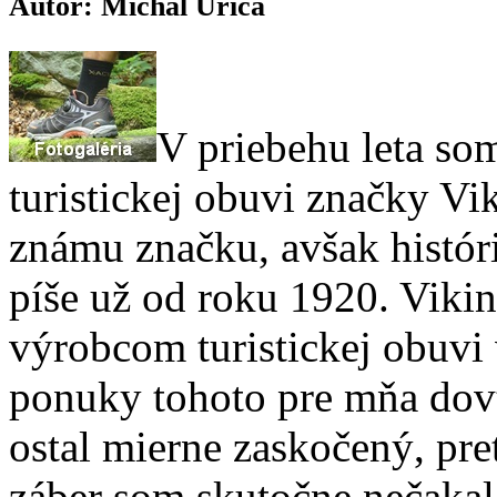
Autor: Michal Uriča
V priebehu leta so
turistickej obuvi značky Vi
známu značku, avšak histór
píše už od roku 1920. Viki
výrobcom turistickej obuvi
ponuky tohoto pre mňa do
ostal mierne zaskočený, pre
záber som skutočne nečakal.