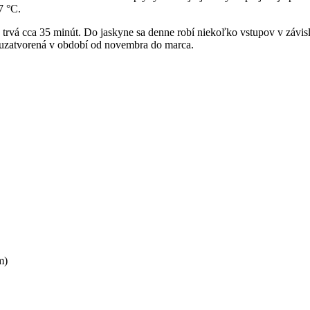
7 °C.
a trvá cca 35 minút. Do jaskyne sa denne robí niekoľko vstupov v závis
e uzatvorená v období od novembra do marca.
m)