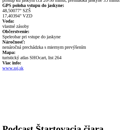
prístup ku jaskyni cca 20-30 minút, prehliadka jaskyne 35 minút
GPS poloha vstupu do jaskyne:
48,50077° SZŠ
17,40394° VZD
Voda:
vlastné zásoby
Občerstvenie:
Speleobar pri vstupe do jaskyne
Náročnosť:
nenáročná prechádzka s miernym prevýšením
Mapa:
turistický atlas SHOcart, list 264
Viac info:
www.ssj.sk
Podcast Štartovacia čiara