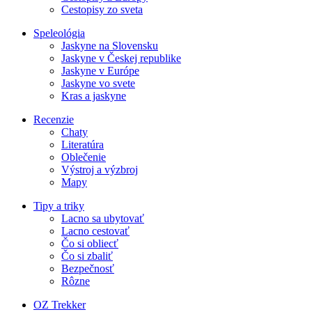
Cestopisy zo sveta
Speleológia
Jaskyne na Slovensku
Jaskyne v Českej republike
Jaskyne v Európe
Jaskyne vo svete
Kras a jaskyne
Recenzie
Chaty
Literatúra
Oblečenie
Výstroj a výzbroj
Mapy
Tipy a triky
Lacno sa ubytovať
Lacno cestovať
Čo si obliecť
Čo si zbaliť
Bezpečnosť
Rôzne
OZ Trekker