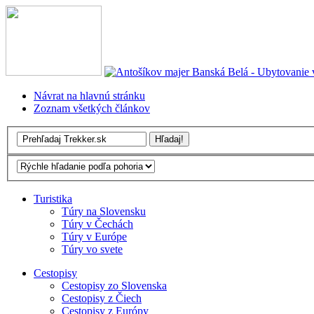
Návrat na hlavnú stránku
Zoznam všetkých článkov
Turistika
Túry na Slovensku
Túry v Čechách
Túry v Európe
Túry vo svete
Cestopisy
Cestopisy zo Slovenska
Cestopisy z Čiech
Cestopisy z Európy