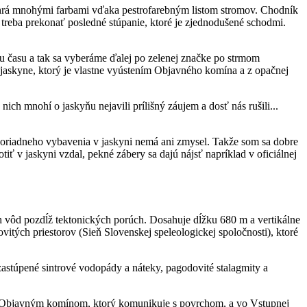
 hrá mnohými farbami vďaka pestrofarebným listom stromov. Chodník
 treba prekonať posledné stúpanie, ktoré je zjednodušené schodmi.
u času a tak sa vyberáme ďalej po zelenej značke po strmom
jaskyne, ktorý je vlastne vyústením Objavného komína a z opačnej
nich mnohí o jaskyňu nejavili prílišný záujem a dosť nás rušili...
z poriadneho vybavenia v jaskyni nemá ani zmysel. Takže som sa dobre
ť v jaskyni vzdal, pekné zábery sa dajú nájsť napríklad v oficiálnej
vôd pozdĺž tektonických porúch. Dosahuje dĺžku 680 m a vertikálne
ých priestorov (Sieň Slovenskej speleologickej spoločnosti), ktoré
astúpené sintrové vodopády a náteky, pagodovité stalagmity a
pod Objavným komínom, ktorý komunikuje s povrchom, a vo Vstupnej