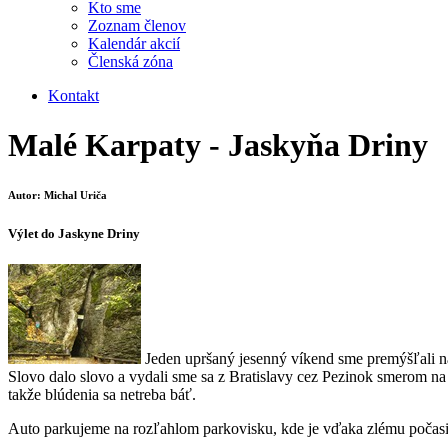
Kto sme
Zoznam členov
Kalendár akcií
Členská zóna
Kontakt
Malé Karpaty - Jaskyňa Driny
Autor: Michal Uriča
Výlet do Jaskyne Driny
Jeden upršaný jesenný víkend sme premýšľali na
Slovo dalo slovo a vydali sme sa z Bratislavy cez Pezinok smerom na
takže blúdenia sa netreba báť.
Auto parkujeme na rozľahlom parkovisku, kde je vďaka zlému počasiu