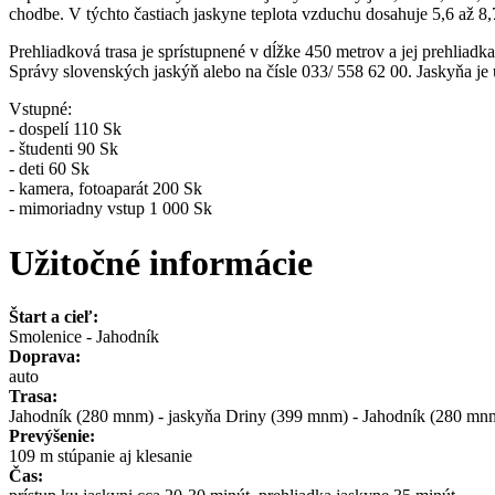
chodbe. V týchto častiach jaskyne teplota vzduchu dosahuje 5,6 až 8,
Prehliadková trasa je sprístupnené v dĺžke 450 metrov a jej prehliadk
Správy slovenských jaskýň alebo na čísle 033/ 558 62 00. Jaskyňa j
Vstupné:
- dospelí 110 Sk
- študenti 90 Sk
- deti 60 Sk
- kamera, fotoaparát 200 Sk
- mimoriadny vstup 1 000 Sk
Užitočné informácie
Štart a cieľ:
Smolenice - Jahodník
Doprava:
auto
Trasa:
Jahodník (280 mnm) - jaskyňa Driny (399 mnm) - Jahodník (280 mn
Prevýšenie:
109 m stúpanie aj klesanie
Čas: