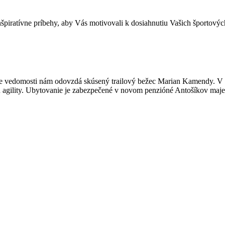
nšpiratívne príbehy, aby Vás motivovali k dosiahnutiu Vašich športovýc
oje vedomosti nám odovzdá skúsený trailový bežec Marian Kamendy. V 
u agility. Ubytovanie je zabezpečené v novom penzióné Antošíkov majer