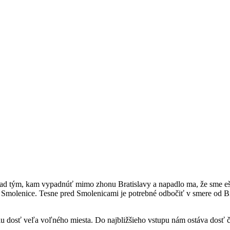
d tým, kam vypadnúť mimo zhonu Bratislavy a napadlo ma, že sme ešte 
 Smolenice. Tesne pred Smolenicami je potrebné odbočiť v smere od Br
 dosť veľa voľného miesta. Do najbližšieho vstupu nám ostáva dosť ča