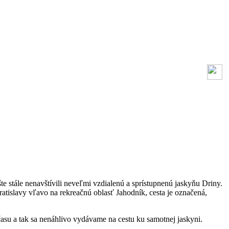
stále nenavštívili neveľmi vzdialenú a sprístupnenú jaskyňu Driny.
atislavy vľavo na rekreačnú oblasť Jahodník, cesta je označená,
su a tak sa nenáhlivo vydávame na cestu ku samotnej jaskyni.