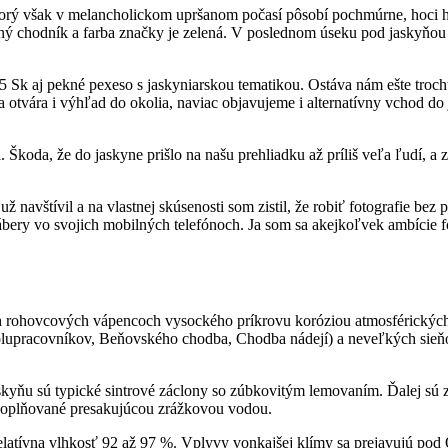
ktorý však v melancholickom upršanom počasí pôsobí pochmúrne, hoci
esný chodník a farba značky je zelená. V poslednom úseku pod jaskyňou
 Sk aj pekné pexeso s jaskyniarskou tematikou. Ostáva nám ešte troch
vára i výhľad do okolia, naviac objavujeme i alternatívny vchod do 
 Škoda, že do jaskyne prišlo na našu prehliadku až príliš veľa ľudí, a z 
 navštívil a na vlastnej skúsenosti som zistil, že robiť fotografie be
bery vo svojich mobilných telefónoch. Ja som sa akejkoľvek ambície foti
 rohovcových vápencoch vysockého príkrovu koróziou atmosférických 
upracovníkov, Beňovského chodba, Chodba nádejí) a neveľkých sieňovit
skyňu sú typické sintrové záclony so zúbkovitým lemovaním. Ďalej sú z
sú doplňované presakujúcou zrážkovou vodou.
 relatívna vlhkosť 92 až 97 %. Vplyvy vonkajšej klímy sa prejavujú 