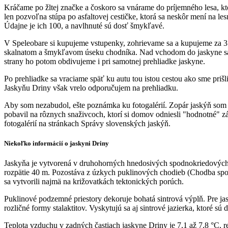
Kráčame po žltej značke a čoskoro sa vnárame do príjemného lesa, 
len pozvoľna stúpa po asfaltovej cestičke, ktorá sa neskôr mení na l
Údajne je ich 100, a navlhnuté sú dosť šmykľavé.
V Speleobare si kupujeme vstupenky, zohrievame sa a kupujeme za 35
skalnatom a šmykľavom úseku chodníka. Nad vchodom do jaskyne sa ot
strany ho potom obdivujeme i pri samotnej prehliadke jaskyne.
Po prehliadke sa vraciame späť ku autu tou istou cestou ako sme prišli.
Jaskyňu Driny však vrelo odporučujem na prehliadku.
Aby som nezabudol, ešte poznámka ku fotogalérií. Zopár jaskýň som už
pobavil na rôznych snaživcoch, ktorí si domov odniesli "hodnotné" zá
fotogalérií na stránkach Správy slovenských jaskýň.
Niekoľko informácií o jaskyni Driny
Jaskyňa je vytvorená v druhohorných hnedosivých spodnokriedových
rozpätie 40 m. Pozostáva z úzkych puklinových chodieb (Chodba spol
sa vytvorili najmä na križovatkách tektonických porúch.
Puklinové podzemné priestory dekoruje bohatá sintrová výplň. Pre ja
rozličné formy stalaktitov. Vyskytujú sa aj sintrové jazierka, ktoré 
Teplota vzduchu v zadných častiach jaskyne Driny je 7,1 až 7,8 °C,