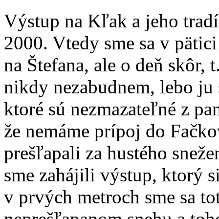
Výstup na Kľak a jeho tradí
2000. Vtedy sme sa v pätici
na Štefana, ale o deň skôr, 
nikdy nezabudnem, lebo ju 
ktoré sú nezmazateľné z pamä
že nemáme prípoj do Fačkova
prešľapali za hustého sneže
sme zahájili výstup, ktorý 
v prvých metroch sme sa tot
neprešľapanom snehu a toho