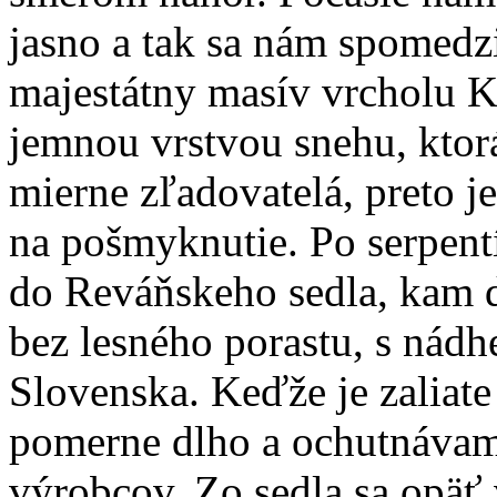
jasno a tak sa nám spomedz
majestátny masív vrcholu K
jemnou vrstvou snehu, ktorá
mierne zľadovatelá, preto je
na pošmyknutie. Po serpentí
do Reváňskeho sedla, kam d
bez lesného porastu, s nád
Slovenska. Keďže je zaliate
pomerne dlho a ochutnávam
výrobcov. Zo sedla sa opäť