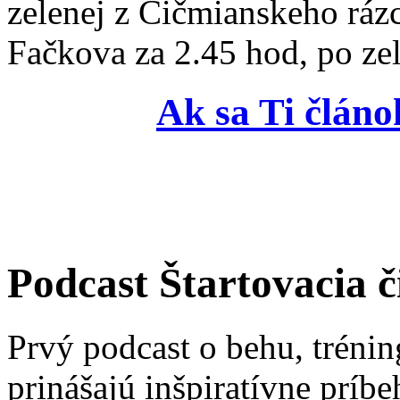
zelenej z Čičmianskeho rázc
Fačkova za 2.45 hod, po zel
Ak sa Ti článo
Podcast Štartovacia č
Prvý podcast o behu, trénin
prinášajú inšpiratívne príb