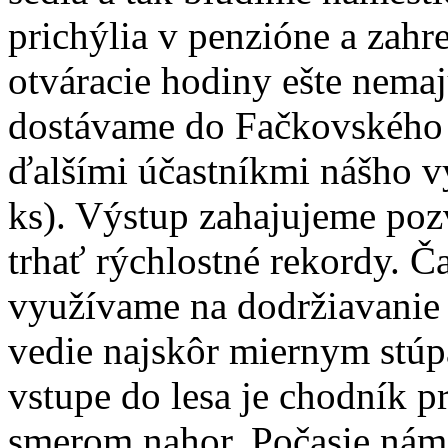
prichýlia v penzióne a zahr
otváracie hodiny ešte nema
dostávame do Fačkovského s
ďalšími účastníkmi nášho v
ks). Výstup zahajujeme poz
trhať rýchlostné rekordy. Č
využívame na dodržiavanie 
vedie najskôr miernym stúp
vstupe do lesa je chodník pr
smerom nahor. Počasie nám 