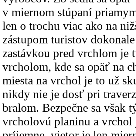
v miernom stúpaní priamym
len o trochu viac ako na ni
zástupom turistov dokonale
zastávkou pred vrchlom je t
vrcholom, kde sa opäť na c
miesta na vrchol je to už sk
nikdy nie je dosť pri trave
bralom. Bezpečne sa však 
vrcholovú planinu a vrchol 
príjemne, vietor je len mier