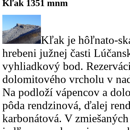
Kľak 1351 mnm
Kľak je hôľnato-sk
hrebeni južnej časti Lúčansk
vyhliadkový bod. Rezerváci
dolomitového vrcholu v na
Na podloží vápencov a dolo
pôda rendzinová, ďalej rend
karbonátová. V zmiešaných