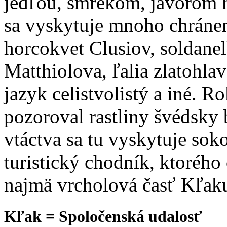
jedľou, smrekom, javorom h
sa vyskytuje mnoho chránen
horcokvet Clusiov, soldanel
Matthiolova, ľalia zlatohlav
jazyk celistvolistý a iné. R
pozoroval rastliny švédsky
vtáctva sa tu vyskytuje so
turistický chodník, ktorého 
najmä vrcholová časť Kľak
Kľak = Spoločenská udalosť