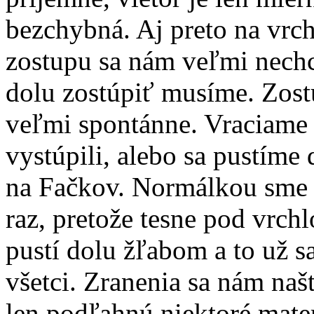
bezchybná. Aj preto na vrch
zostupu sa nám veľmi nechce
dolu zostúpiť musíme. Zost
veľmi spontánne. Vraciame 
vystúpili, alebo sa pustím
na Fačkov. Normálkou sme v
raz, pretože tesne pod vrch
pustí dolu žľabom a to už 
všetci. Zranenia sa nám naš
len podľahnú niektoré mate